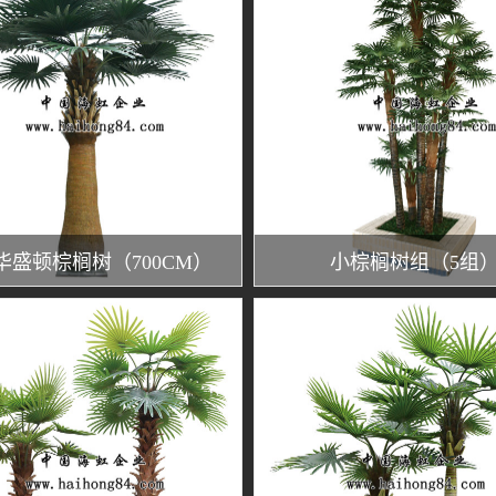
华盛顿棕榈树（700CM）
小棕榈树组（5组