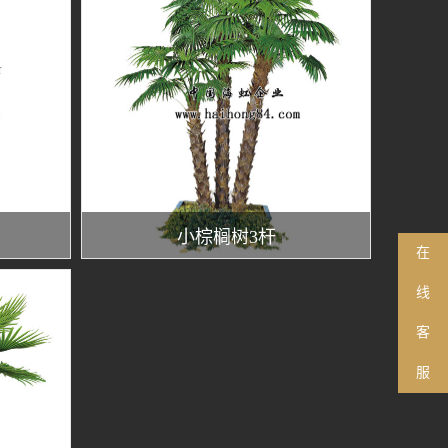
）
小棕榈树3杆
在
线
客
服