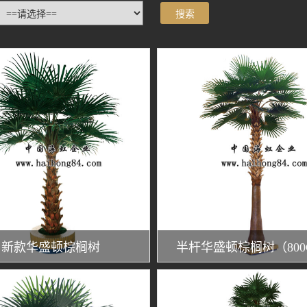
新款华盛顿棕榈树
半杆华盛顿棕榈树（800