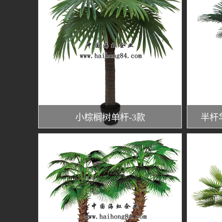
小棕榈树单杆-3款
半杆