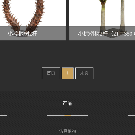
小棕榈树2杆
小棕榈树2杆（21—350
首页
1
末页
产品
仿真植物