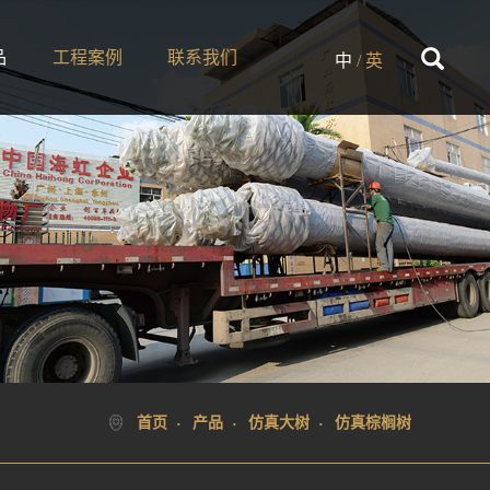
品
工程案例
联系我们
中
/
英
首页
产品
仿真大树
仿真棕榈树