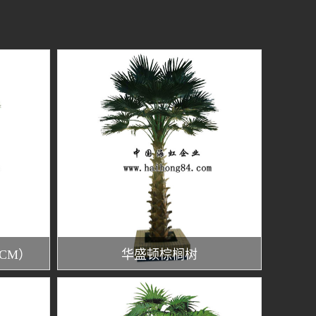
CM）
华盛顿棕榈树