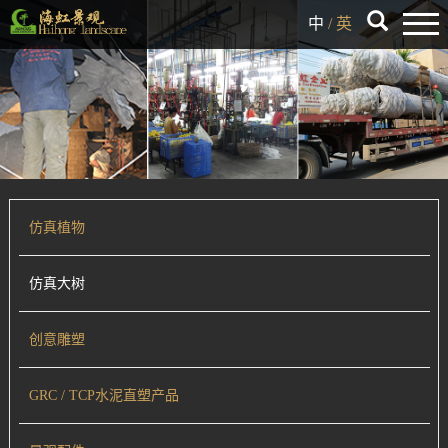
中
/
英
仿真植物
仿真大树
创意雕塑
GRC / TCP水泥直塑产品