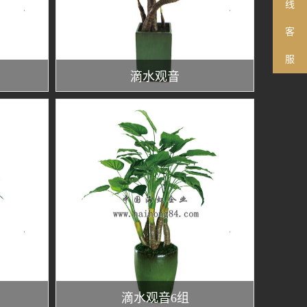
线
客
服
滴水观音
滴水观音6组