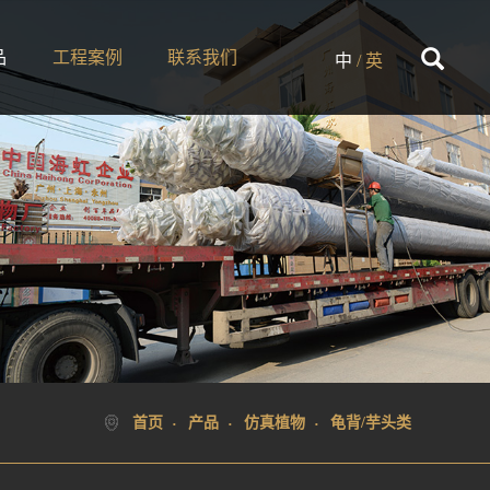
品
工程案例
联系我们
中
/
英
首页
产品
仿真植物
龟背/芋头类