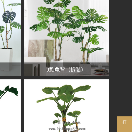
J款龟背（拆装）
在