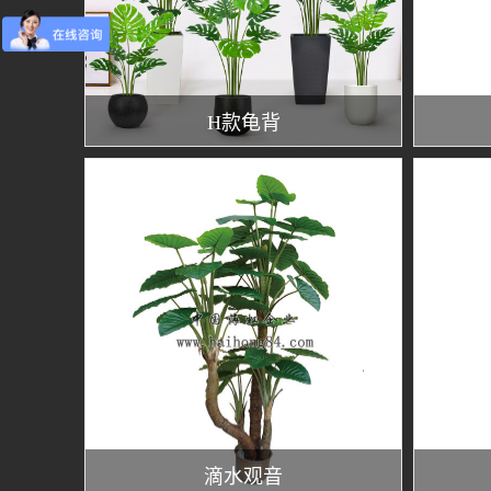
H款龟背
滴水观音