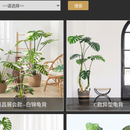
南昌展会款--白锦龟背
C款异型龟背