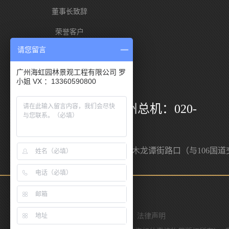
董事长致辞
荣誉客户
请您留言
海虹优势
广州海虹园林景观工程有限公司 罗
小姐 VX ：13360590800
服务热线
400-88111-96 / 广州总机：020-
36739612
邮箱：yzhh84@vip.sina.com
地址：广州市白云区人和镇木龙谭街路口（与106国道
叉口）
联系我们
网站导航
意见反馈
法律声明