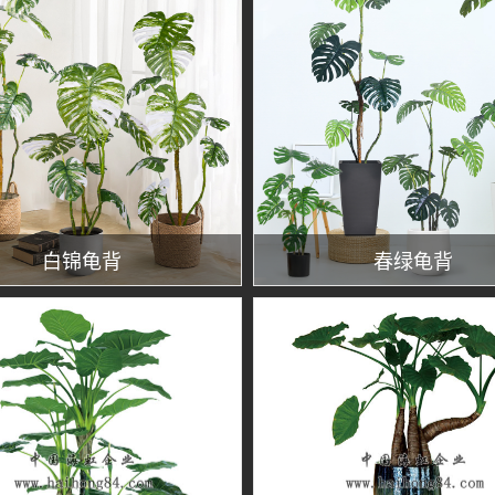
白锦龟背
春绿龟背