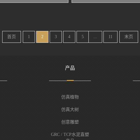
首页
1
2
3
4
5
...
11
末页
产品
仿真植物
仿真大树
创意雕塑
GRC / TCP水泥直塑