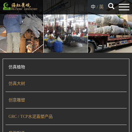
中
/
英
仿真植物
仿真大树
创意雕塑
GRC / TCP水泥直塑产品