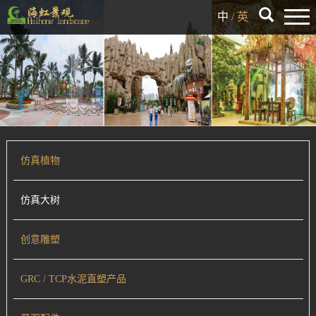
中
/
英
仿真植物
仿真大树
创意雕塑
GRC / TCP水泥直塑产品