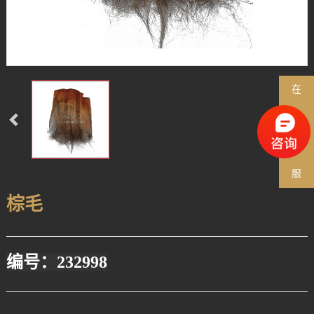
在
线
客
服
棕毛
编号：232998