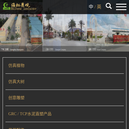
中
/
英
仿真植物
仿真大树
创意雕塑
GRC / TCP水泥直塑产品