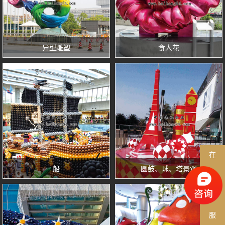
异型雕塑
食人花
在
船
圆鼓、球、塔景观
线
客
服