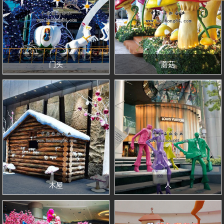
门头
蘑菇
木屋
人