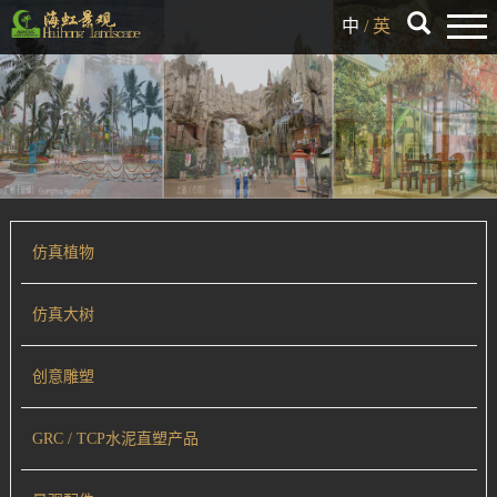
中
/
英
仿真植物
仿真大树
创意雕塑
GRC / TCP水泥直塑产品