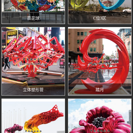
百花球
C位3区
立体塑形管
踏月